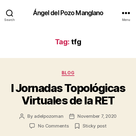
Ángel del Pozo Manglano
Search
Menu
Tag:
tfg
Categories
BLOG
I Jornadas Topológicas
Virtuales de la RET
By
adelpozoman
November 7, 2020
Post
Post
author
date
on
No Comments
Sticky post
I