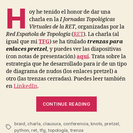
Jornadas
H
Topológicas
oy he tenido el honor de dar una
Virtuales
charla en la
I Jornadas Topológicas
de
Virtuales de la RET
, organizadas por la
la
Red Española de Topología
(
RET
). La charla (al
RET
igual que mi
TFG
) se ha titulado
trenzas para
enlaces pretzel
, y puedes ver las diapositivas
(con notas de presentación)
aquí
. Trata sobre la
estrategia que he desarrollado para ir de un tipo
de diagrama de nudos (los enlaces pretzel) a
otro (las trenzas cerradas). Puedes leer también
en
LinkedIn
.
“I
CONTINUE READING
Jornadas
Topológicas
braid
,
charla
,
clausura
,
conferencia
,
knots
Virtuales
,
pretzel
,
Tags
python
,
ret
,
tfg
,
topología
,
trenza
de