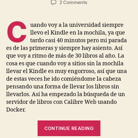
on
2 Comments
Servidor
de
C
libros
uando voy a la universidad siempre
Calibre
llevo el Kindle en la mochila, ya que
web,
tardo casi 40 minutos pero mi parada
primera
es de las primeras y siempre hay asiento. Así
aventura
que voy a ritmo de más de 30 libros al año. La
Docker
cosa es que cuando voy a sitios sin la mochila
llevar el Kindle es muy engorroso, así que una
de estas veces he ido comiéndome la cabeza
pensando una forma de llevar los libros sin
llevarlos. Así ha empezado la búsqueda de un
servidor de libros con Calibre Web usando
Docker.
“Servidor
CONTINUE READING
de