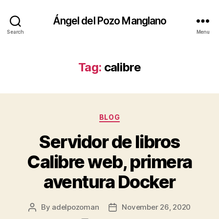
Ángel del Pozo Manglano
Search
Menu
Tag:
calibre
Categories
BLOG
Servidor de libros
Calibre web, primera
aventura Docker
By
adelpozoman
November 26, 2020
Post
Post
author
date